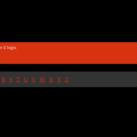
e il login.
R
S
T
U
V
W
X
Y
Z