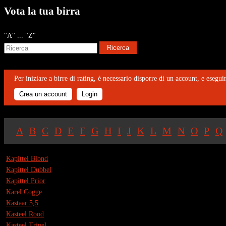
Vota la tua birra
"A" ... "Z"
Per iniziare a birre di rating, è necessario disporre di un account, e eseguir
Crea un account
Login
A
B
C
D
E
F
G
H
I
J
K
L
M
N
O
P
Q
Kapittel Blond
Kapittel Dubbel
Kapittel Prior
Karel Cogge
Kastaar 5,5
Kasteel Rood
Kasteel Tripel